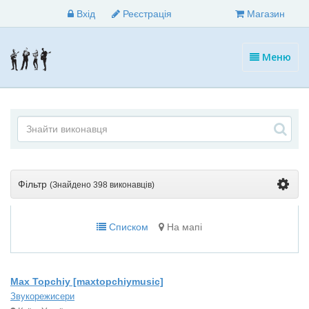
Вхід
Реєстрація
Магазин
Меню
Фільтр
(Знайдено
398 виконавців
)
Списком
На мапі
Max Topchiy [maxtopchiymusic]
Звукорежисери