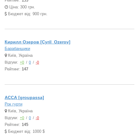
Рейтинг:
153
Ціна: 300 грн.
Бюджет від: 900 грн.
Кирилл Озеров [Cyril_Ozerov]
Барабанщики
Київ, Україна
Відгуки:
+0
/
0
/
-0
Рейтинг:
147
АССА [groupassa]
Рок гурти
Київ, Україна
Відгуки:
+0
/
0
/
-0
Рейтинг:
145
Бюджет від: 1000 $