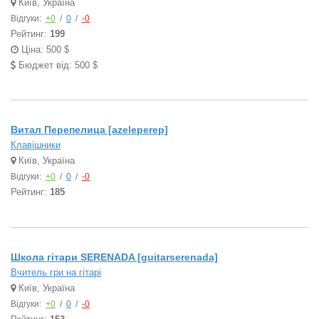
Київ, Україна
Відгуки:
+0
/
0
/
-0
Рейтинг:
199
Ціна: 500 $
Бюджет від: 500 $
Витал Перепелица [azeleperep]
Клавішники
Київ, Україна
Відгуки:
+0
/
0
/
-0
Рейтинг:
185
Школа гітари SERENADA [guitarserenada]
Вчитель гри на гітарі
Київ, Україна
Відгуки:
+0
/
0
/
-0