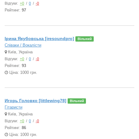
Відгуки:
+0
/
0
/
-0
Рейтинг:
97
Ірина Якубовська [iresoundpro]
Вільний
Співаки / Вокалісти
Київ, Україна
Відгуки:
+0
/
0
/
-0
Рейтинг:
93
Ціна: 1000 грн.
Игорь Головко [littlewing78]
Вільний
Гітаристи
Київ, Україна
Відгуки:
+0
/
0
/
-0
Рейтинг:
86
Ціна: 1000 грн.