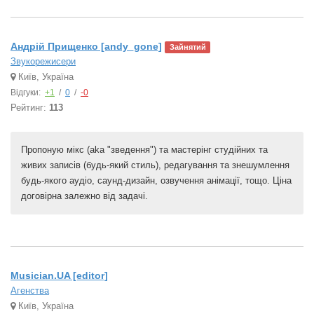
Андрій Прищенко [andy_gone]
Зайнятий
Звукорежисери
Київ, Україна
Відгуки:
+1
/
0
/
-0
Рейтинг:
113
Пропоную мікс (aka "зведення") та мастерінг студійних та
живих записів (будь-який стиль), редагування та знешумлення
будь-якого аудіо, саунд-дизайн, озвучення анімації, тощо. Ціна
договірна залежно від задачі.
Musician.UA [editor]
Агенства
Київ, Україна