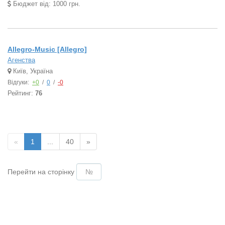
Бюджет від: 1000 грн.
Allegro-Music [Allegro]
Агенства
Київ, Україна
Відгуки:
+0
/
0
/
-0
Рейтинг:
76
«
1
...
40
»
Перейти на сторінку