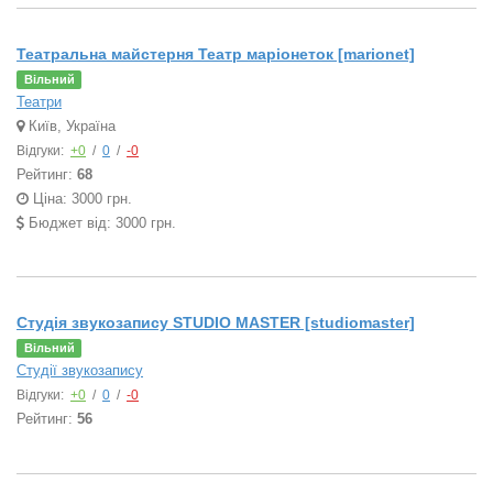
Театральна майстерня Театр маріонеток [marionet]
Вільний
Театри
Київ, Україна
Відгуки:
+0
/
0
/
-0
Рейтинг:
68
Ціна: 3000 грн.
Бюджет від: 3000 грн.
Студія звукозапису STUDIO MASTER [studiomaster]
Вільний
Студії звукозапису
Відгуки:
+0
/
0
/
-0
Рейтинг:
56