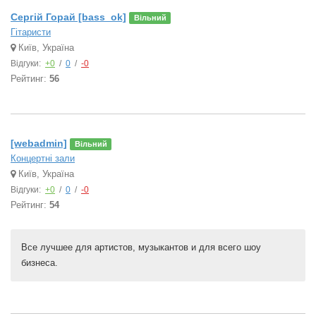
Сергій Горай [bass_ok]
Вільний
Гітаристи
Київ, Україна
Відгуки:
+0
/
0
/
-0
Рейтинг:
56
[webadmin]
Вільний
Концертні зали
Київ, Україна
Відгуки:
+0
/
0
/
-0
Рейтинг:
54
Все лучшее для артистов, музыкантов и для всего шоу
бизнеса.