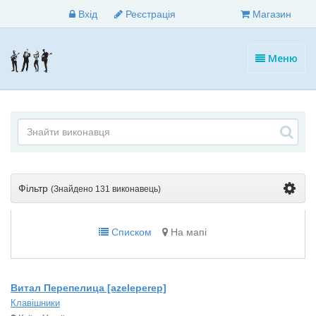
Вхід
Реєстрація
Магазин
Меню
Фільтр
(Знайдено
131 виконавець
)
Списком
На мапі
Витал Перепелица [azeleperep]
Клавішники