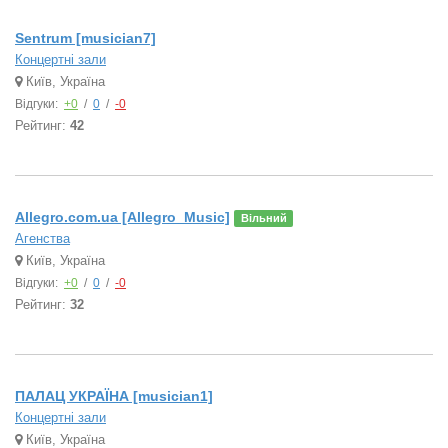
Sentrum [musician7]
Концертні зали
Київ, Україна
Відгуки:
+0
/
0
/
-0
Рейтинг:
42
Allegro.com.ua [Allegro_Music]
Вільний
Агенства
Київ, Україна
Відгуки:
+0
/
0
/
-0
Рейтинг:
32
ПАЛАЦ УКРАЇНА [musician1]
Концертні зали
Київ, Україна