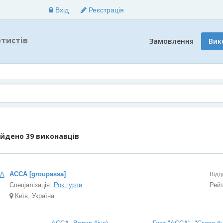
Вхід
Реєстрація
ртистів
Замовлення
Вик
айдено
39 виконавців
АССА [groupassa]
Відг
Спеціалізація:
Рок гурти
Рей
Київ, Україна