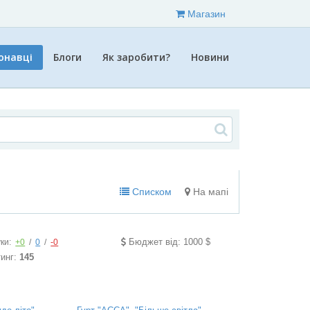
Магазин
онавці
Блоги
Як заробити?
Новини
Списком
На мапі
Бюджет від: 1000 $
уки:
+0
/
0
/
-0
тинг:
145