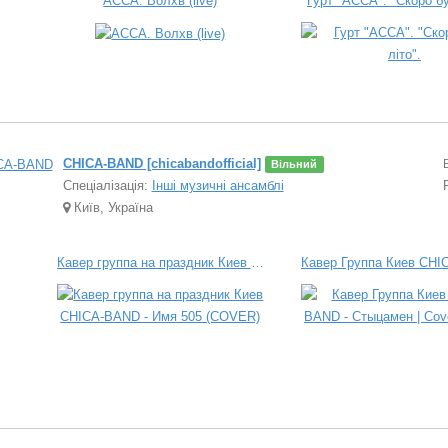
АССА. Волхв (live)
Гурт "АССА". "Скоро бу
CHICA-BAND [chicabandofficial]
Вільний
Спеціалізація:
Інші музичні ансамблі
Київ, Україна
Кавер группа на праздник Киев CHICA-BAND - Имя 505 (COVER)