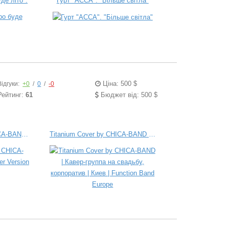
де літо".
Гурт "АССА". "Більше світла"
Ціна: 500 $
Відгуки:
+0
/
0
/
-0
Рейтинг:
61
Бюджет від: 500 $
Кавер Группа Киев CHICA-BAND - Стыцамен | Cover Version
Titanium Cover by CHICA-BAND | Кавер-группа на свадьбу, корпоратив | Киев | Function Band Europe