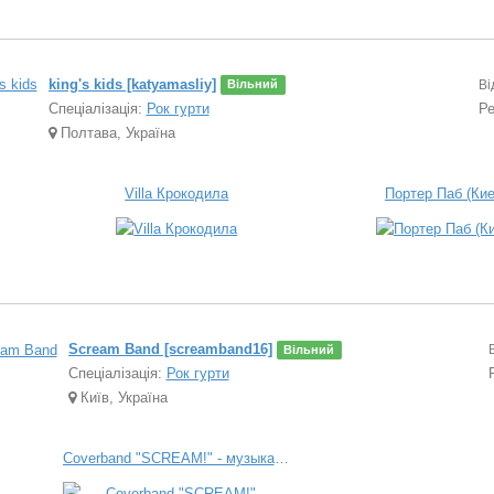
king's kids [katyamasliy]
Ві
Вільний
Спеціалізація:
Рок гурти
Ре
Полтава, Україна
Villa Крокодила
Портер Паб (Кие
Scream Band [screamband16]
Вільний
Спеціалізація:
Рок гурти
Київ, Україна
Coverband "SCREAM!" - музыкальная рок группа. Репертуар - классический рок. "Живой" звук. Выступает в клубах, ресторанах, пабах, на корпоративных вечерах. г. Киев.