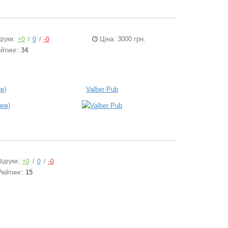
Ціна: 3000 грн.
дгуки:
+0
/
0
/
-0
йтинг:
34
в)
Valber Pub
Відгуки:
+0
/
0
/
-0
Рейтинг:
15