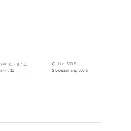
Ціна: 500 $
гуки:
+0
/
0
/
-0
йтинг:
11
Бюджет від: 500 $