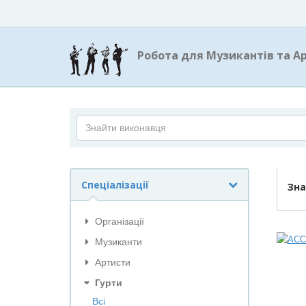
Робота для Музикантів та А
Спеціалізації
Зн
Організації
Музиканти
Артисти
Гурти
Всі