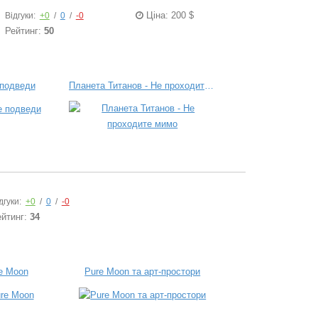
Ціна: 200 $
Відгуки:
+0
/
0
/
-0
Рейтинг:
50
 подведи
Планета Титанов - Не проходите мимо
дгуки:
+0
/
0
/
-0
ейтинг:
34
e Moon
Pure Moon та арт-простори