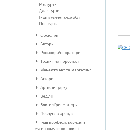
Рок гурти
Джаз гурти
Інші музичні ансамблі
Поп гурти
Оркестри
Автори
Режисери/оператори
Технічний персонал
Менеджмент та маркетинг
Актори
Артисти цирку
Ведучі
Вчителі/репетитори
Послуги з оренди
Інші професії, корисні в
музичному середовищі