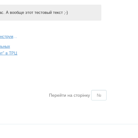
с. А вообще этот тестовый текст ;-)
Магазин музыкальных инструментов "Музыкант" в ТРЦ Караван
Перейти на сторінку